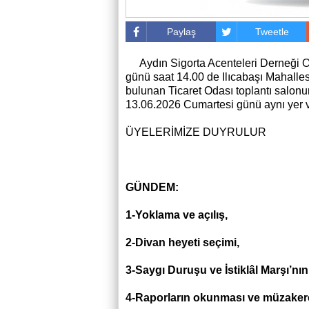
Paylaş
Tweetle
Aydın Sigorta Acenteleri Derneği O
günü saat 14.00 de Ilıcabaşı Mahalles
bulunan Ticaret Odası toplantı salonu
13.06.2026 Cumartesi günü aynı yer v
ÜYELERİMİZE DUYRULUR
Yöneti
GÜNDEM:
1-Yoklama ve açılış,
2-Divan heyeti seçimi,
3-Saygı Duruşu ve İstiklâl Marşı’nı
4-Raporların okunması ve müzakeres