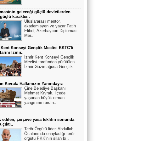
masinin geleceği güçlü devletlerden
güçlü karakter..
Uluslararası mentör,
Ahmet Bozkurt
akademisyen ve yazar Fatih
Adalet ve Narinler
Elibol, Azerbaycan Diplomasi
Mer..
 Kent Konseyi Gençlik Meclisi KKTC'li
Fikret Beşoğul
larını İzmir..
İzmir Kent Konseyi Gençlik
Depreme hazırlık bir gecede yapılamaz.
Meclisi tarafından yürütülen
(2)
İzmir-Gazimağusa Gençlik..
Ahmet Kısa
n Kıvrak: Halkımızın Yanındayız
Çine Belediye Başkanı
Ufo gerçeği
Mehmet Kıvrak, ilçede
yaşanan büyük orman
yangınının ardın..
 edilen, çerçeve yasa teklifin sonunda
 çıktı..
Terör Örgütü lideri Abdullah
Öcalanında onayladığı terör
örgütü PKK’nın silah bı..