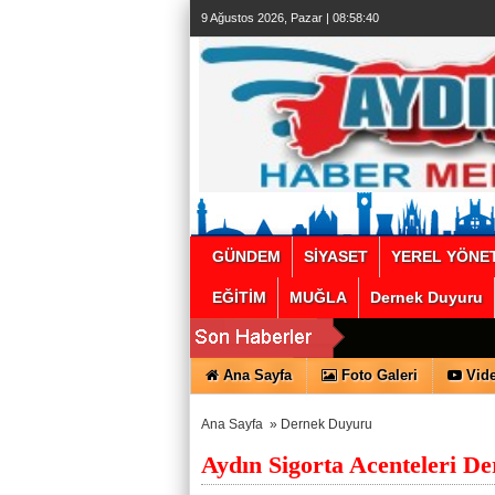
escort
9 Ağustos 2026, Pazar | 08:58:41
beylikdüzü
beylikdüzü
escort
bayan
beylikdüzü
escort
beylikdüzü
escort
beylikdüzü
escort
beylikdüzü
escort
beylikdüzü
escort
beylikdüzü
escort
GÜNDEM
SİYASET
YEREL YÖNE
EĞİTİM
MUĞLA
Dernek Duyuru
Ana Sayfa
Foto Galeri
Vide
Ana Sayfa
»
Dernek Duyuru
Aydın Sigorta Acenteleri De