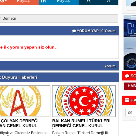
A
Paylaş
Paylaş
A
ri Derneği
YORUM YAP | 0 Yorum
 ilk yorum yapan siz olun.
Yorum
SO
 Duyuru Haberleri
HAB
HA
 ÇÖLYAK DERNEĞİ
BALKAN RUMELİ TÜRKLERİ
AN GENEL KURUL
DERNEĞİ GENEL KURUL
İLANI
ölyak ve Glutensiz Beslenme
Balkan Rumeli Türkleri Derneği ilk