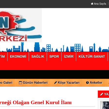
Ana Sayfa
TİM
EKONOMİ
SAĞLIK
SPOR
İZMİR
KÜLTÜR-SANAT
o Galeri
Günün Haberleri
Köşe Yazarları
Anketler
YA
rneği Olağan Genel Kurul İlanı