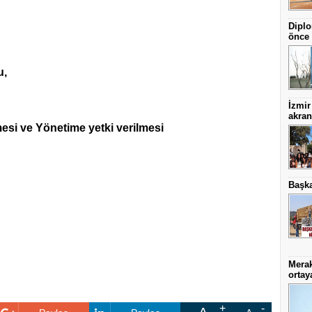
Diplo
önce 
,
İzmir
akran
esi ve Yönetime yetki verilmesi
Başka
Merak
ortaya