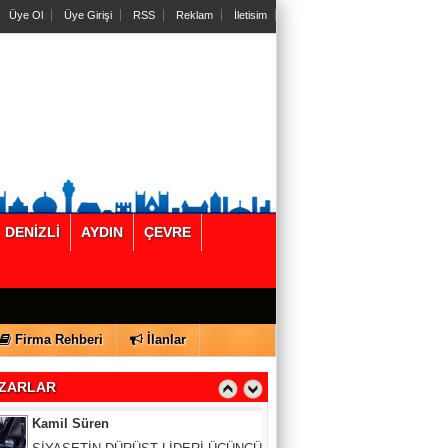
Üye Ol
Üye Girişi
RSS
Reklam
İletisim
Dr. Mehmet Aytekin
Aldatma nedenleri: Bir kere aldatan bir
daha yapar mı?
Veli Tiryaki
Çocuklarda Enerji İçeceği Kullanım
Sıklığına Acil Önlem Alınmalı
DENİZLİ
AYDIN
ÇEVRE
Sizin Köşeniz
Kentsel Dönüşümde Arsa Payı Krizini
Önlemenin Yolu Doğru Değerlemeden
Geçiyor
Firma Rehberi
İlanlar
Kamil Süren
SİYASETİN DÜRÜST LİDERİ ÜÇÜNCÜ
DEVLET ADAMI RAHMETLİ BÜLENT
ZARLAR
ECEVİT BİR KEZ DAHA HAKLI ÇIKTI.
Basından Seçtiğimiz