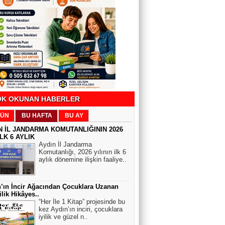
SAĞLIK'ÇA
Beyin tümörünün 6 önemli sinyali
Köşeli Yazılar
CHP’li belediyeler neden iktidarın
hedefinde?
K OKUNAN HABERLER
Hulusi Kazandere
ÜN
BU HAFTA
BU AY
ANLAYANLAR ANLIYOR. GEREKMEZ
N İL JANDARMA KOMUTANLIĞININ 2026
ARİFLERE TARİF
İLK 6 AYLIK
Aydın İl Jandarma
Komutanlığı, 2026 yılının ilk 6
aylık dönemine ilişkin faaliye..
Hamza Arpalı
Eurovision ve Filistin
’ın İncir Ağacından Çocuklara Uzanan
ilik Hikâyes..
“Her İle 1 Kitap” projesinde bu
kez Aydın’ın inciri, çocuklara
Feride UZUNHASANOĞLU
iyilik ve güzel n..
Rüyalarımız bize bizi anlatır.