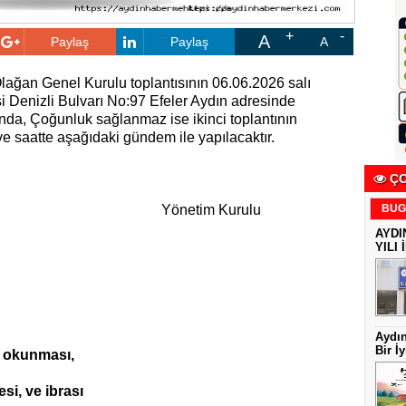
A
Paylaş
Paylaş
A
lağan Genel Kurulu toplantısının 06.06.2026 salı
i Denizli Bulvarı No:97 Efeler Aydın adresinde
nda, Çoğunluk sağlanmaz ise ikinci toplantının
e saatte aşağıdaki gündem ile yapılacaktır.
ÇO
m Kurulu
BUG
AYDI
YILI 
Aydın
Bir İy
n okunması,
i, ve ibrası