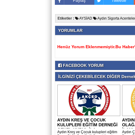
Paylaş
Tweetle
Etiketler :
AYSİAD
Aydın Sigorta Acentele
YORUMLAR
Henüz Yorum Eklenmemiştir.Bu Haber'e
FACEBOOK YORUM
İLGİNİZİ ÇEKEBİLECEK DİĞER Dernek
AYDIN KREŞ VE ÇOCUK
AYDIN
KULUPLERİ EĞİTİM DERNEĞİ
OLAĞ
GENEL KURUL İLA..
İLANI
Aydın Kreş ve Çocuk kulupleri eğitim
Aydın Ç