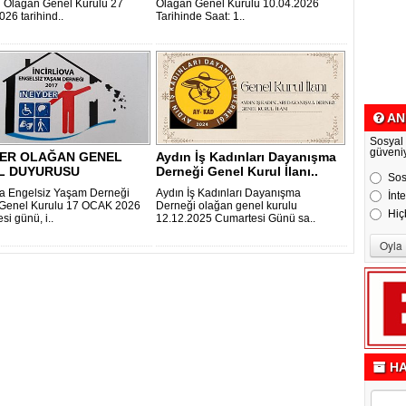
 Olağan Genel Kurulu 27
Olağan Genel Kurulu 10.04.2026
026 tarihind..
Tarihinde Saat: 1..
AN
Sosyal
güveni
DER OLAĞAN GENEL
Aydın İş Kadınları Dayanışma
L DUYURUSU
Derneği Genel Kurul İlanı..
Sos
ova Engelsiz Yaşam Derneği
Aydın İş Kadınları Dayanışma
İnt
 Genel Kurulu 17 OCAK 2026
Derneği olağan genel kurulu
Hiç
i günü, i..
12.12.2025 Cumartesi Günü sa..
HA