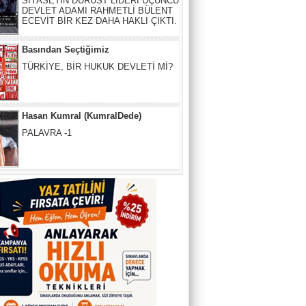
TÜRKİYE, BİR HUKUK DEVLETİ Mİ?
Hasan Kumral (KumralDede)
PALAVRA -1
Arzu Özer
İnsanlar garip,
Selin Esen Güneş
Bandırma" vapuru normal rotasında
gitseydi, batırılacaktı
Yeşil Köşe
Türkiye dünyanın atık deposu haline
geldi!