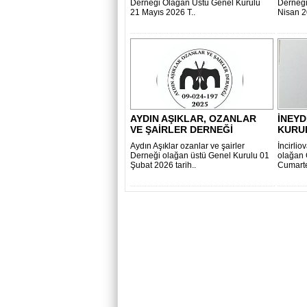
Derneği Olağan Üstü Genel Kurulu
Derneği
21 Mayıs 2026 T..
Nisan 2
AYDIN AŞIKLAR, OZANLAR
İNEY
VE ŞAİRLER DERNEĞİ
KURU
Aydın Aşıklar ozanlar ve şairler
İncirli
Derneği olağan üstü Genel Kurulu 01
olağan
Şubat 2026 tarih..
Cumartes