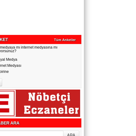
KET
Tüm Anketler
 medyaya mı internet medyasına mı
yorsunuz?
yal Medya
ernet Medyası
birine
BER ARA