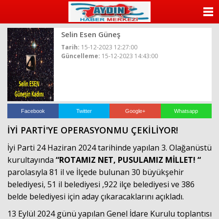
escort
beylikdüzü
ANASAYFA
beylikdüzü
escort
Selin Esen Güneş
KATEGORİLER
bayan
beylikdüzü
Tarih:
15-12-2023 12:27:00
escort
Güncelleme:
15-12-2023 14:43:00
YAZARLAR
beylikdüzü
escort
beylikdüzü
ANKETLER
escort
beylikdüzü
FOTO GALERİ
escort
Facebook
Twitter
Google+
Whatsapp
beylikdüzü
escort
İYİ PARTİ'YE OPERASYONMU ÇEKİLİYOR!
VİDEO GALERİ
beylikdüzü
escort
İyi Parti 24 Haziran 2024 tarihinde yapılan 3. Olağanüstü
KÜNYE
kurultayında
“ROTAMIZ NET, PUSULAMIZ MİLLET! “
parolasıyla 81 il ve İlçede bulunan 30 büyükşehir
İLETİŞİM
belediyesi, 51 il belediyesi ,922 ilçe belediyesi ve 386
belde belediyesi için aday çıkaracaklarını açıkladı.
13 Eylül 2024 günü yapılan Genel İdare Kurulu toplantısı