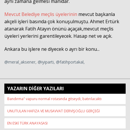
aynı zamana gelmesi manidar.
Mevcut Belediye meçlis üyelerinin
mevcut başkanla
akçeli işleri
basında çok konuşulmuştu. Ahmet Ertürk
atanarak Fatih Atayın önünü açaçak,mevcut meçlis
üyeleri yerlerini garentileyecek. Hasap net ve açık.
Ankara bu işlere ne diyecek o ayrı bir konu...
@meral_aksener, @iyiparti, @fatihportakal,
YAZARIN DİĞER YAZILARI
Bandırma" vapuru normal rotasında gitseydi, batırılacaktı
UNUTULAN HAFIZA VE MUSAVVAT DERVİŞOĞLU GERÇEĞİ
EN ESKİ TÜRK ANAYASASI