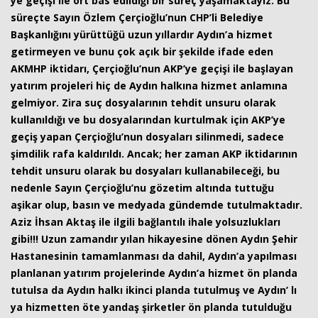
ye geçişi ile ört bas edildiği bir süreç yaşamaktayız. Bu
süreçte Sayın Özlem Çerçioğlu’nun CHP’li Belediye
Başkanlığını yürüttüğü uzun yıllardır Aydın’a hizmet
getirmeyen ve bunu çok açık bir şekilde ifade eden
AKMHP iktidarı, Çerçioğlu’nun AKP’ye geçişi ile başlayan
yatırım projeleri hiç de Aydın halkına hizmet anlamına
gelmiyor. Zira suç dosyalarının tehdit unsuru olarak
kullanıldığı ve bu dosyalarından kurtulmak için AKP’ye
geçiş yapan Çerçioğlu’nun dosyaları silinmedi, sadece
şimdilik rafa kaldırıldı. Ancak; her zaman AKP iktidarının
tehdit unsuru olarak bu dosyaları kullanabileceği, bu
nedenle Sayın Çerçioğlu’nu gözetim altında tuttuğu
aşikar olup, basın ve medyada gündemde tutulmaktadır.
Aziz İhsan Aktaş ile ilgili bağlantılı ihale yolsuzlukları
gibi!!! Uzun zamandır yılan hikayesine dönen Aydın Şehir
Hastanesinin tamamlanması da dahil, Aydın’a yapılması
planlanan yatırım projelerinde Aydın’a hizmet ön planda
tutulsa da Aydın halkı ikinci planda tutulmuş ve Aydın’ lı
ya hizmetten öte yandaş şirketler ön planda tutulduğu