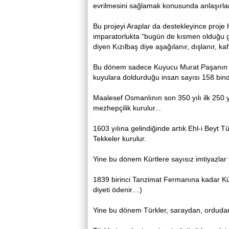
evrilmesini sağlamak konusunda anlaşırla
Bu projeyi Araplar da destekleyince proje
imparatorlukta “bugün de kısmen olduğu gi
diyen Kızılbaş diye aşağılanır, dışlanır, kaf
Bu dönem sadece Kuyucu Murat Paşanın “Tür
kuyulara doldurduğu insan sayısı 158 bind
Maalesef Osmanlının son 350 yılı ilk 250 yı
mezhepçilik kurulur...
1603 yılına gelindiğinde artık Ehl-i Beyt Tü
Tekkeler kurulur.
Yine bu dönem Kürtlere sayısız imtiyazlar ve
1839 birinci Tanzimat Fermanına kadar Kürt
diyeti ödenir…)
Yine bu dönem Türkler, saraydan, orduda