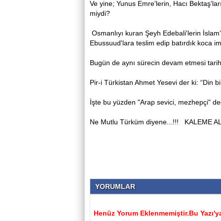
Ve yine; Yunus Emre'lerin, Hacı Bektaş'ların
miydi?
Osmanlıyı kuran Şeyh Edebali'lerin İslam’ı
Ebussuud'lara teslim edip batırdık koca 
Bugün de aynı sürecin devam etmesi tarih
Pir-i Türkistan Ahmet Yesevi der ki: “Din b
İşte bu yüzden "Arap sevici, mezhepçi" değ
Ne Mutlu Türküm diyene...!!! KALEME
YORUMLAR
Henüz Yorum Eklenmemiştir.Bu Yazı'ya