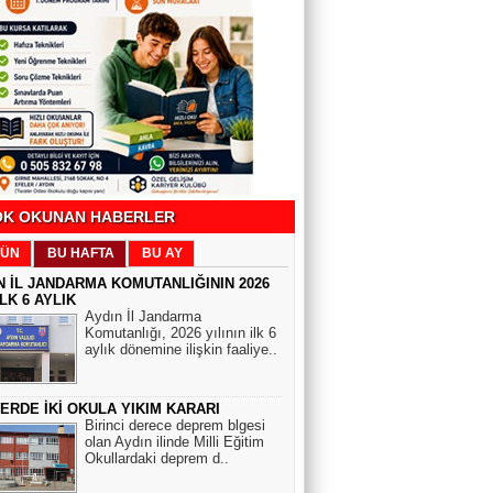
SAĞLIK'ÇA
Beyin tümörünün 6 önemli sinyali
Köşeli Yazılar
CHP’li belediyeler neden iktidarın
hedefinde?
K OKUNAN HABERLER
Hulusi Kazandere
ÜN
BU HAFTA
BU AY
ANLAYANLAR ANLIYOR. GEREKMEZ
ARİFLERE TARİF
N İL JANDARMA KOMUTANLIĞININ 2026
İLK 6 AYLIK
Aydın İl Jandarma
Komutanlığı, 2026 yılının ilk 6
Hamza Arpalı
aylık dönemine ilişkin faaliye..
Eurovision ve Filistin
ERDE İKİ OKULA YIKIM KARARI
Birinci derece deprem blgesi
Feride UZUNHASANOĞLU
olan Aydın ilinde Milli Eğitim
Okullardaki deprem d..
Rüyalarımız bize bizi anlatır.