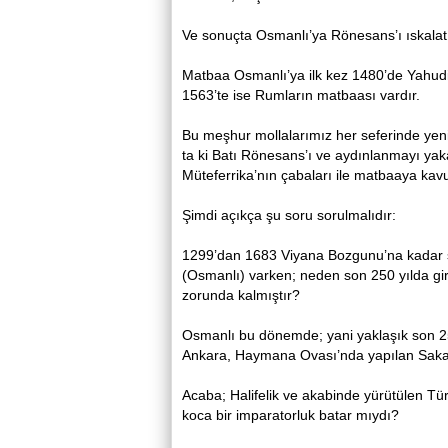
Ve sonuçta Osmanlı’ya Rönesans’ı ıskalatı
Matbaa Osmanlı’ya ilk kez 1480’de Yahudil
1563’te ise Rumların matbaası vardır.
Bu meşhur mollalarımız her seferinde yeni 
ta ki Batı Rönesans’ı ve aydınlanmayı yak
Müteferrika’nın çabaları ile matbaaya kavu
Şimdi açıkça şu soru sorulmalıdır:
1299’dan 1683 Viyana Bozgunu’na kadar s
(Osmanlı) varken; neden son 250 yılda gir
zorunda kalmıştır?
Osmanlı bu dönemde; yani yaklaşık son 2
Ankara, Haymana Ovası’nda yapılan Sakar
Acaba; Halifelik ve akabinde yürütülen Tü
koca bir imparatorluk batar mıydı?