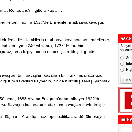
rlar, Rönesans’ı İngiltere kapar…
er ile gelir, sonra 1527’de Ermeniler matbaaya kavuşur.
AN
bir fetva ile bizimkilerin matbaaya kavuşmasını engellerler,
aladıktan, yani 240 yıl sonra, 1727’de İbrahim
Sosyal
güveni
şuruz; ama bilgiye sahip olmak için artık çok geçtir…
Sos
İnt
Hiç
avaştığı tüm savaşları kazanan bir Türk imparatorluğu
diği tüm savaşları kaybedip, bir de Kurtuluş savaşı yapmak
50 sene, 1683 Viyana Bozgunu’ndan, nihayet 1922’de
ya Savaşını kazanana kadar tüm savaşları kaybetmiştir.
rk düşmanı, Arap tipi mezhepçi politikalara dönülmeseydi;
HA