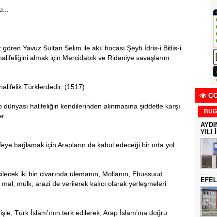
...
…
gören Yavuz Sultan Selim ile akıl hocası Şeyh İdris-i Bitlis-i
alifeliğini almak için Mercidabık ve Ridaniye savaşlarını
alifelik Türklerdedir. (1517)
ÇO
dünyası halifeliğin kendilerinden alınmasına şiddetle karşı
BUG
r...
AYDI
YILI 
feye bağlamak için Arapların da kabul edeceği bir orta yol
çilecek iki bin civarında ulemanın, Mollanın, Ebussuud
EFEL
 mal, mülk, arazi de verilerek kalıcı olarak yerleşmeleri
şle; Türk İslam’ının terk edilerek, Arap İslam’ına doğru