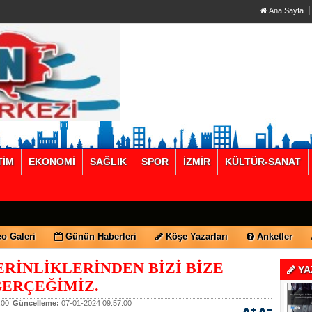
Ana Sayfa
TİM
EKONOMİ
SAĞLIK
SPOR
İZMİR
KÜLTÜR-SANAT
o Galeri
Günün Haberleri
Köşe Yazarları
Anketler
ERİNLİKLERİNDEN BİZİ BİZE
YA
GERÇEĞİMİZ.
:00
Güncelleme:
07-01-2024 09:57:00