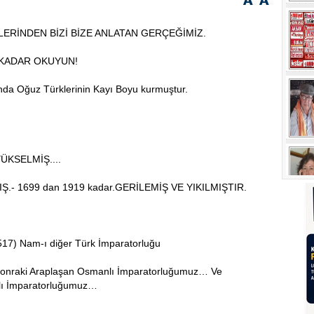
LERİNDEN BİZİ BİZE ANLATAN GERÇEĞİMİZ.
 KADAR OKUYUN!
nda Oğuz Türklerinin Kayı Boyu kurmuştur.
 YÜKSELMİŞ....
IŞ.- 1699 dan 1919 kadar.GERİLEMİŞ VE YIKILMIŞTIR.
1517) Nam-ı diğer Türk İmparatorluğu
n sonraki Araplaşan Osmanlı İmparatorluğumuz… Ve
lı İmparatorluğumuz…