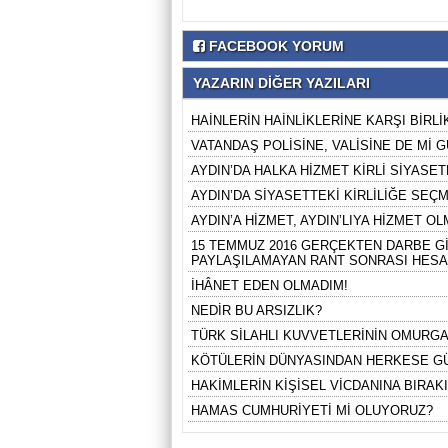
FACEBOOK YORUM
YAZARIN DİĞER YAZILARI
HAİNLERİN HAİNLİKLERİNE KARŞI BİRLİK
VATANDAŞ POLİSİNE, VALİSİNE DE Mİ
AYDIN’DA HALKA HİZMET KİRLİ SİYASETE
AYDIN’DA SİYASETTEKİ KİRLİLİĞE SEÇME
AYDIN’A HİZMET, AYDIN’LIYA HİZMET OLM
15 TEMMUZ 2016 GERÇEKTEN DARBE Gİ
PAYLAŞILAMAYAN RANT SONRASI HESA
İHÂNET EDEN OLMADIM!
NEDİR BU ARSIZLIK?
TÜRK SİLAHLI KUVVETLERİNİN OMURGA
KÖTÜLERİN DÜNYASINDAN HERKESE GÜN
HAKİMLERİN KİŞİSEL VİCDANINA BIRAK
HAMAS CUMHURİYETİ Mİ OLUYORUZ?