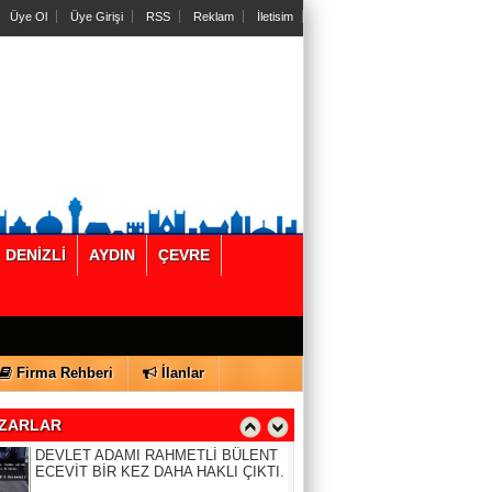
Üye Ol
Üye Girişi
RSS
Reklam
İletisim
Dr. Mehmet Aytekin
Aldatma nedenleri: Bir kere aldatan bir
daha yapar mı?
Veli Tiryaki
Çocuklarda Enerji İçeceği Kullanım
Sıklığına Acil Önlem Alınmalı
Sizin Köşeniz
DENİZLİ
AYDIN
ÇEVRE
Kentsel Dönüşümde Arsa Payı Krizini
Önlemenin Yolu Doğru Değerlemeden
Geçiyor
Kamil Süren
Firma Rehberi
İlanlar
SİYASETİN DÜRÜST LİDERİ ÜÇÜNCÜ
DEVLET ADAMI RAHMETLİ BÜLENT
ECEVİT BİR KEZ DAHA HAKLI ÇIKTI.
ZARLAR
Basından Seçtiğimiz