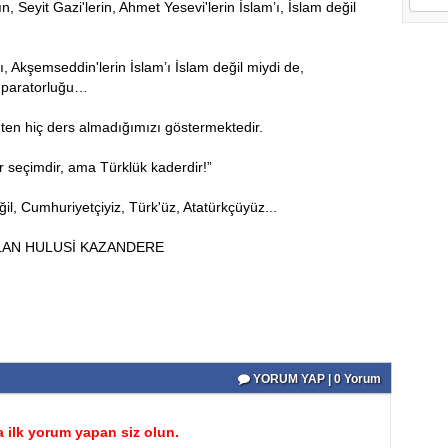
, Seyit Gazi'lerin, Ahmet Yesevi'lerin İslam’ı, İslam değil
, Akşemseddin'lerin İslam’ı İslam değil miydi de,
imparatorluğu…
ten hiç ders almadığımızı göstermektedir.
ir seçimdir, ama Türklük kaderdir!”
il, Cumhuriyetçiyiz, Türk'üz, Atatürkçüyüz...
 ALAN HULUSİ KAZANDERE
YORUM YAP | 0 Yorum
 ilk yorum yapan siz olun.