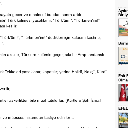
r.
Aydın
 hayata geçer ve maalesef bundan sonra artık
Bir İy
bi” Türk kelimesi yasaklanır, “Türk’üm!”, “Türkmen’im!”
ası kesilir.
k’üm!", “Türkmen’im!” dedikleri için kafasını kestirip,
ir.
Borno
lın aksine, Türklere zulümle geçer, sıkı bir Arap tandanslı
rk Tekkeleri yasaklanır, kapatılır; yerine Halidî, Nakşî, Kürdî
Eşit 
Olmal
rilir,
ler askerlikten bile muaf tutulurlar. (Kürtlere Şah İsmail
EFEL
n ve müesses nizamdan tasfiye edilirler…