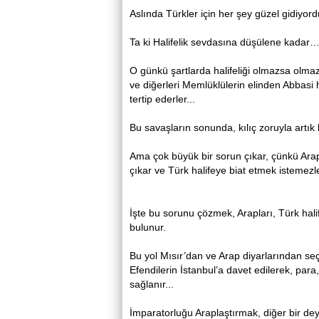
Aslında Türkler için her şey güzel gidiyordu
Ta ki Halifelik sevdasına düşülene kadar
O günkü şartlarda halifeliği olmazsa olmaz 
ve diğerleri Memlüklülerin elinden Abbasi h
tertip ederler...
Bu savaşların sonunda, kılıç zoruyla artık h
Ama çok büyük bir sorun çıkar, çünkü Arap 
çıkar ve Türk halifeye biat etmek istemezle
İşte bu sorunu çözmek, Arapları, Türk hali
bulunur.
Bu yol Mısır’dan ve Arap diyarlarından se
Efendilerin İstanbul’a davet edilerek, para,
sağlanır...
İmparatorluğu Araplaştırmak, diğer bir deyi