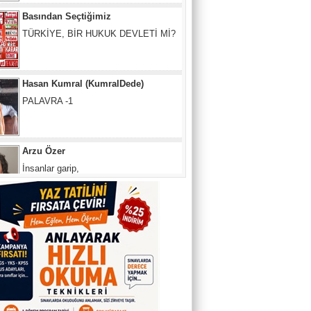
TÜRKİYE, BİR HUKUK DEVLETİ Mİ?
Hasan Kumral (KumralDede)
PALAVRA -1
Arzu Özer
İnsanlar garip,
Selin Esen Güneş
Bandırma" vapuru normal rotasında
gitseydi, batırılacaktı
Yeşil Köşe
Türkiye dünyanın atık deposu haline
geldi!