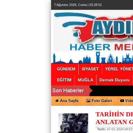
escort
7 Ağustos 2026, Cuma | 03:28:52
beylikdüzü
beylikdüzü
escort
bayan
beylikdüzü
escort
beylikdüzü
escort
beylikdüzü
escort
beylikdüzü
escort
beylikdüzü
escort
beylikdüzü
escort
GÜNDEM
SİYASET
YEREL YÖNE
EĞİTİM
MUĞLA
Dernek Duyuru
Ana Sayfa
Foto Galeri
Vide
TARİHİN D
ANLATAN 
Tarih:
07-01-2024 09:57