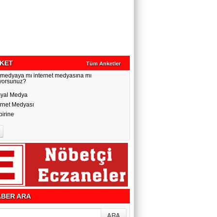
KET
Tüm Anketler
 medyaya mı internet medyasına mı
yorsunuz?
yal Medya
ernet Medyası
birine
BER ARA