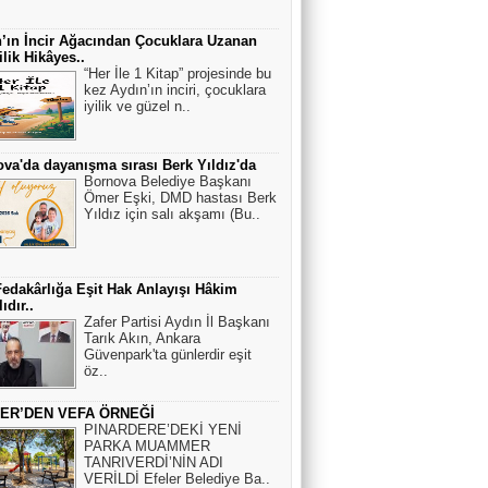
’ın İncir Ağacından Çocuklara Uzanan
Ahmet Bozkurt
ilik Hikâyes..
“Her İle 1 Kitap” projesinde bu
Adalet ve Narinler
kez Aydın’ın inciri, çocuklara
iyilik ve güzel n..
Fikret Beşoğul
va'da dayanışma sırası Berk Yıldız'da
Bornova Belediye Başkanı
Depreme hazırlık bir gecede yapılamaz.
Ömer Eşki, DMD hastası Berk
(2)
Yıldız için salı akşamı (Bu..
Ahmet Kısa
Fedakârlığa Eşit Hak Anlayışı Hâkim
Ufo gerçeği
ıdır..
Zafer Partisi Aydın İl Başkanı
Tarık Akın, Ankara
Güvenpark'ta günlerdir eşit
öz..
ER’DEN VEFA ÖRNEĞİ
PINARDERE’DEKİ YENİ
PARKA MUAMMER
TANRIVERDİ’NİN ADI
VERİLDİ Efeler Belediye Ba..