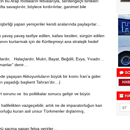
n bu Arap mollaların fetvalarıyla, serdengeçti birlikleri
 savaştırılır, böylece kırdırılırlar, ganimet bile
işbirliği yapan yeniçeriler kendi aralarında paylaşırlar…
vaş yavaş tasfiye edilen, kafası kesilen, sürgün edilen
anını kurtarmak için de Kürtleşmeyi ana stratejik hedef
rlardır, Halaçlardır, Mukri, Bayat, Beğdili, Evya, Yıvadır…
kmanlar” denir…
SO
ede yaşayan Akkoyunluların büyük bir kısmı İran’a gider.
n yaşadığı başkent Tahran’dır…)
HAB
t sorunu ve bu politikalar sonucu gelişir ve büyür.
HA
alifelikten vazgeçebilir, artık ne de imparatorluğun kan
torluğu kuran asli unsur Türkmenler dışlanmış,
ürü saçma sapan fetva verirler…