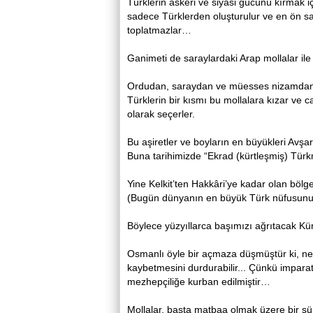
Türklerin askeri ve siyasi gücünü kırmak içi
sadece Türklerden oluşturulur ve en ön safta
toplatmazlar…
Ganimeti de saraylardaki Arap mollalar ile 
Ordudan, saraydan ve müesses nizamdan ya
Türklerin bir kısmı bu mollalara kızar ve c
olarak seçerler.
Bu aşiretler ve boyların en büyükleri Avşa
Buna tarihimizde “Ekrad (kürtleşmiş) Tür
Yine Kelkit’ten Hakkâri’ye kadar olan bölg
(Bugün dünyanın en büyük Türk nüfusunu
Böylece yüzyıllarca başımızı ağrıtacak Kür
Osmanlı öyle bir açmaza düşmüştür ki, ne h
kaybetmesini durdurabilir... Çünkü impara
mezhepçiliğe kurban edilmiştir…
Mollalar, başta matbaa olmak üzere bir s