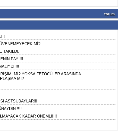
Yorum
!!!
 GÜVENEMEYECEK Mİ?
 TAKILDI.
NİN PAYI!!!
ALIYDI!!!!
RİŞİMİ Mİ? YOKSA FETÖCÜLER ARASINDA
PLAŞMA MI?
SI ASTSUBAYLAR!!!
AYDIN !!!!
ILMAYACAK KADAR ÖNEMLİ!!!!