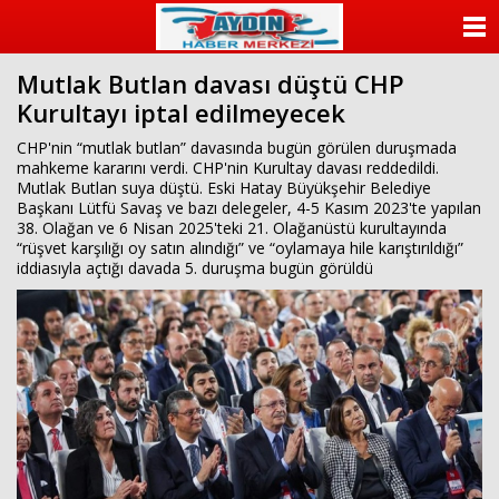
escort
beylikdüzü
ANASAYFA
beylikdüzü
escort
Mutlak Butlan davası düştü CHP
KATEGORİLER
bayan
Kurultayı iptal edilmeyecek
beylikdüzü
escort
YAZARLAR
CHP'nin “mutlak butlan” davasında bugün görülen duruşmada
beylikdüzü
mahkeme kararını verdi. CHP'nin Kurultay davası reddedildi.
escort
Mutlak Butlan suya düştü. Eski Hatay Büyükşehir Belediye
beylikdüzü
ANKETLER
Başkanı Lütfü Savaş ve bazı delegeler, 4-5 Kasım 2023'te yapılan
escort
38. Olağan ve 6 Nisan 2025'teki 21. Olağanüstü kurultayında
beylikdüzü
“rüşvet karşılığı oy satın alındığı” ve “oylamaya hile karıştırıldığı”
FOTO GALERİ
escort
iddiasıyla açtığı davada 5. duruşma bugün görüldü
beylikdüzü
escort
VİDEO GALERİ
beylikdüzü
escort
KÜNYE
İLETİŞİM