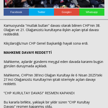
Facebook
Twitter
Google+
Whatsapp
Kamuoyunda "mutlak butlan" davası olarak bilinen CHP'nin 38.
Olağan ve 21. Olağanüstü kurultayına ilişkin açılan iptal davası
reddedildi.
Kılıçdaroğlu'nun CHP Genel Başkanlığı hayali sona erdi.
Haberin Doğru Adresi.
MAHKEME DAVAYI REDDETTİ
Mahkeme, aylardır gündemi meşgul eden davada kararını bugün
görülen duruşmada açıkladı.
Mahkeme, CHP’nin 38'inci Olağan Kurultayı ile 6 Nisan 2025'teki
21'inci Olağanüstü Kurultayı'nın iptali istemiyle açılan davayı
reddetti.
“CHP KURULTAY DAVASI” RESMEN KAPANDI
Bu kararla birlikte, yaklaşık bir yıldır süren “CHP Kurultay
Davası” resmen kapanmış oldu.