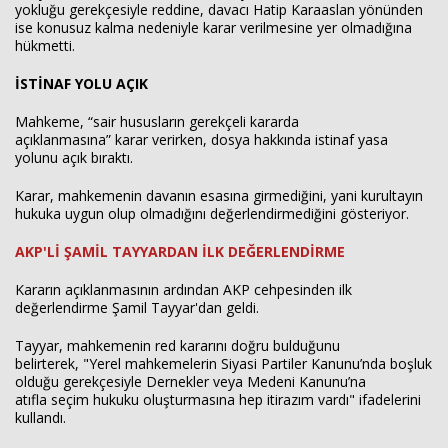
yokluğu gerekçesiyle reddine, davacı Hatip Karaaslan yönünden
ise konusuz kalma nedeniyle karar verilmesine yer olmadığına
hükmetti.
İSTİNAF YOLU AÇIK
Mahkeme, “sair hususların gerekçeli kararda
açıklanmasına” karar verirken, dosya hakkında istinaf yasa
yolunu açık bıraktı.
Karar, mahkemenin davanın esasına girmediğini, yani kurultayın
hukuka uygun olup olmadığını değerlendirmediğini gösteriyor.
AKP'Lİ ŞAMİL TAYYARDAN İLK DEĞERLENDİRME
Kararın açıklanmasının ardından AKP cehpesinden ilk
değerlendirme Şamil Tayyar'dan geldi.
Tayyar, mahkemenin red kararını doğru bulduğunu
belirterek, "Yerel mahkemelerin Siyasi Partiler Kanunu’nda boşluk
olduğu gerekçesiyle Dernekler veya Medeni Kanunu’na
atıfla seçim hukuku oluşturmasına hep itirazım vardı" ifadelerini
kullandı.