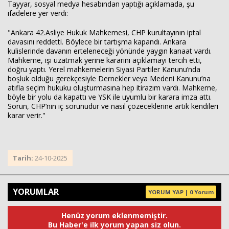
Tayyar, sosyal medya hesabından yaptığı açıklamada, şu
ifadelere yer verdi:
"Ankara 42.Asliye Hukuk Mahkemesi, CHP kurultayının iptal
davasını reddetti. Böylece bir tartışma kapandı. Ankara
kulislerinde davanın erteleneceği yönünde yaygın kanaat vardı.
Mahkeme, işi uzatmak yerine kararını açıklamayı tercih etti,
doğru yaptı. Yerel mahkemelerin Siyasi Partiler Kanunu’nda
boşluk olduğu gerekçesiyle Dernekler veya Medeni Kanunu’na
atıfla seçim hukuku oluşturmasına hep itirazım vardı. Mahkeme,
böyle bir yolu da kapattı ve YSK ile uyumlu bir karara imza attı.
Sorun, CHP’nin iç sorunudur ve nasıl çözeceklerine artık kendileri
karar verir."
Tarih:
24-10-2025
YORUMLAR
YORUM YAP | 0 Yorum
Henüz yorum eklenmemiştir.
Bu Haber'e ilk yorum yapan siz olun.