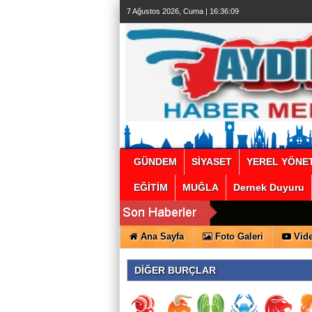
escort
7 Ağustos 2026, Cuma | 16:36:09
beylikdüzü
beylikdüzü
escort
bayan
beylikdüzü
escort
beylikdüzü
escort
beylikdüzü
escort
beylikdüzü
escort
beylikdüzü
escort
beylikdüzü
escort
GÜNDEM
SİYASET
YEREL YÖNE
EĞİTİM
MUĞLA
Dernek Duyuru
Ana Sayfa
Foto Galeri
Vide
DİĞER BURÇLAR