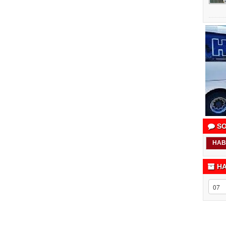
SO
HAB
HA