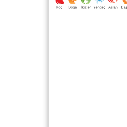
Koç
Boğa
İkizler
Yengeç
Aslan
Ba