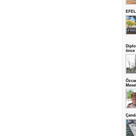
EFEL
Diplo
önce 
Özcan
Mesel
Çanda