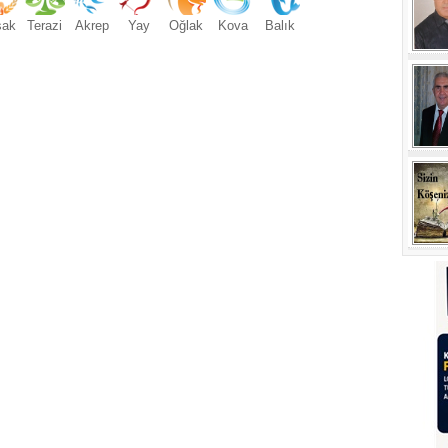
şak
Terazi
Akrep
Yay
Oğlak
Kova
Balık