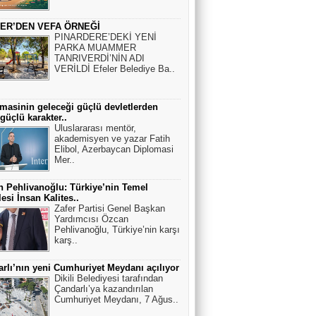
ER’DEN VEFA ÖRNEĞİ
Köşeli Yazılar
PINARDERE’DEKİ YENİ
PARKA MUAMMER
CHP’li belediyeler neden iktidarın
TANRIVERDİ’NİN ADI
hedefinde?
VERİLDİ Efeler Belediye Ba..
Hulusi Kazandere
masinin geleceği güçlü devletlerden
güçlü karakter..
ANLAYANLAR ANLIYOR. GEREKMEZ
Uluslararası mentör,
ARİFLERE TARİF
akademisyen ve yazar Fatih
Elibol, Azerbaycan Diplomasi
Mer..
Hamza Arpalı
 Pehlivanoğlu: Türkiye’nin Temel
Eurovision ve Filistin
esi İnsan Kalites..
Zafer Partisi Genel Başkan
Yardımcısı Özcan
Pehlivanoğlu, Türkiye’nin karşı
Feride UZUNHASANOĞLU
karş..
Rüyalarımız bize bizi anlatır.
rlı’nın yeni Cumhuriyet Meydanı açılıyor
Dikili Belediyesi tarafından
Çandarlı’ya kazandırılan
Cumhuriyet Meydanı, 7 Ağus..
Ahmet Bozkurt