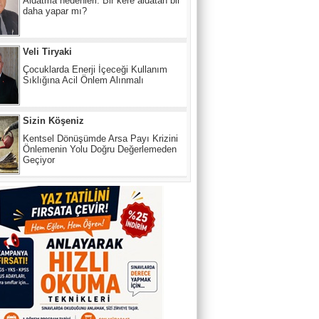
Aldatma nedenleri: Bir kere aldatan bir
daha yapar mı?
Veli Tiryaki
Çocuklarda Enerji İçeceği Kullanım
Sıklığına Acil Önlem Alınmalı
Sizin Köşeniz
Kentsel Dönüşümde Arsa Payı Krizini
Önlemenin Yolu Doğru Değerlemeden
Geçiyor
Kamil Süren
SİYASETİN DÜRÜST LİDERİ ÜÇÜNCÜ
DEVLET ADAMI RAHMETLİ BÜLENT
ECEVİT BİR KEZ DAHA HAKLI ÇIKTI.
Basından Seçtiğimiz
TÜRKİYE, BİR HUKUK DEVLETİ Mİ?