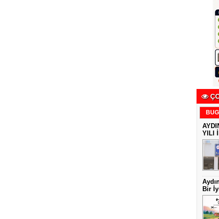
ÇO
BUG
AYDI
YILI 
Aydın
Bir İy