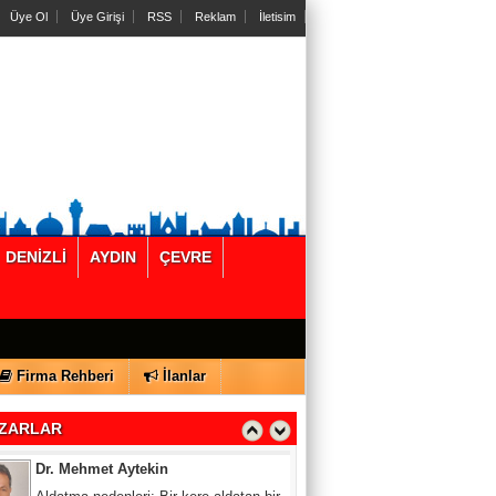
Üye Ol
Üye Girişi
RSS
Reklam
İletisim
Ahmet Bozkurt
Adalet ve Narinler
Fikret Beşoğul
Depreme hazırlık bir gecede yapılamaz.
(2)
Ahmet Kısa
DENİZLİ
AYDIN
ÇEVRE
Ufo gerçeği
Refik Sazan
Firma Rehberi
İlanlar
Yunanistan'da balık bol mu?
ZARLAR
Dr. Mehmet Aytekin