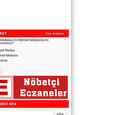
KET
Tüm Anketler
 medyaya mı internet medyasına mı
yorsunuz?
yal Medya
ernet Medyası
birine
BER ARA