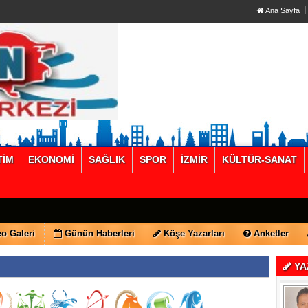
Ana Sayfa
TİM
EKONOMİ
SAĞLIK
SPOR
İZMİR
KÜLTÜR-SANAT
o Galeri
Günün Haberleri
Köşe Yazarları
Anketler
YA