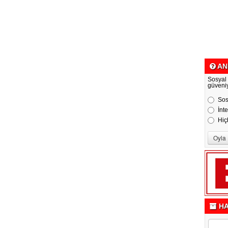
AN
Sosyal
güveni
Sos
İnt
Hiç
HA