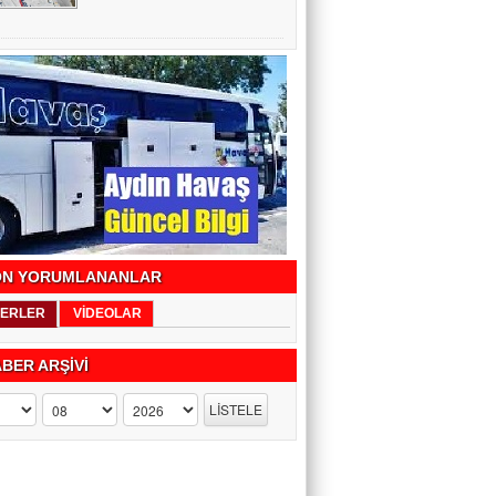
Adalet ve Narinler
Fikret Beşoğul
Depreme hazırlık bir gecede yapılamaz.
(2)
Ahmet Kısa
Ufo gerçeği
N YORUMLANANLAR
ERLER
VİDEOLAR
BER ARŞİVİ