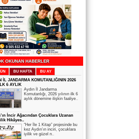
Hasan Kumral (KumralDede)
PALAVRA -1
Arzu Özer
İnsanlar garip,
K OKUNAN HABERLER
Selin Esen Güneş
ÜN
BU HAFTA
BU AY
Bandırma" vapuru normal rotasında
gitseydi, batırılacaktı
N İL JANDARMA KOMUTANLIĞININ 2026
İLK 6 AYLIK
Aydın İl Jandarma
Komutanlığı, 2026 yılının ilk 6
Yeşil Köşe
aylık dönemine ilişkin faaliye..
Türkiye dünyanın atık deposu haline
geldi!
’ın İncir Ağacından Çocuklara Uzanan
ilik Hikâyes..
SAĞLIK'ÇA
“Her İle 1 Kitap” projesinde bu
kez Aydın’ın inciri, çocuklara
Beyin tümörünün 6 önemli sinyali
iyilik ve güzel n..