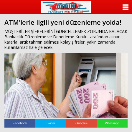
escort
beylikdüzü
ANASAYFA
beylikdüzü
escort
ATM'lerle ilgili yeni düzenleme yolda!
KATEGORİLER
bayan
beylikdüzü
MÜŞTERİLER ŞİFRELERİNİ GÜNCELLEMEK ZORUNDA KALACAK
escort
Bankacılık Düzenleme ve Denetleme Kurulu tarafından alınan
YAZARLAR
beylikdüzü
kararla, artık tahmin edilmesi kolay şifreler, yakın zamanda
escort
kullanılamaz hale gelecek.
beylikdüzü
ANKETLER
escort
beylikdüzü
FOTO GALERİ
escort
beylikdüzü
escort
VİDEO GALERİ
beylikdüzü
escort
KÜNYE
İLETİŞİM
Facebook
Twitter
Google+
Whatsapp