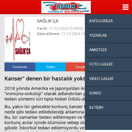
escort
beylikdüzü
ANASAYFA
beylikdüzü
escort
SAĞLIK'ÇA
KATEGORİLER
bayan
beylikdüzü
Tarih:
11-12-2024 15:09:00
escort
Güncelleme:
11-12-2024 15:09:00
YAZARLAR
beylikdüzü
escort
beylikdüzü
ANKETLER
escort
beylikdüzü
FOTO GALERİ
escort
Facebook
Twitter
Google+
Whatsapp
beylikdüzü
escort
Kanser” denen bir hastalık yoktur.
VİDEO GALERİ
beylikdüzü
escort
2018 yılında Amerika ve Japonya’dan iki bilim adamı,
“immüno-onkoloji” olarak adlandırılan yeni bir onkoloji
KÜNYE
tedavi yöntemi için tıpta Nobel Ödülü aldılar.
Bu, yakın bir gelecekte korkunç kanser hastalığının, evde
İLETİŞİM
nezle gibi tedavi edilebileceği anlamına geliyor!
Bu, bir zamanlar tedavi edilemeyen ve bir çok kişinin
korkunç acılar içinde ölümüne sebep olan iskorbüt hastalığı
gibidir. İskorbüt tedavi edilemiyordu ve her hangi bir ilacı