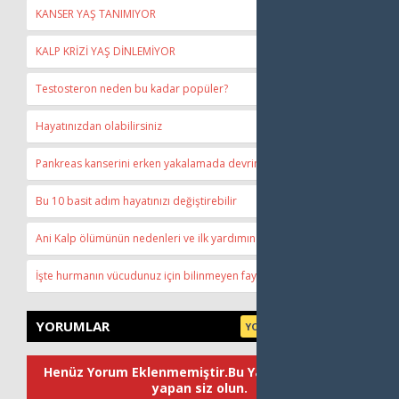
KANSER YAŞ TANIMIYOR
KALP KRİZİ YAŞ DİNLEMİYOR
Testosteron neden bu kadar popüler?
Hayatınızdan olabilirsiniz
Pankreas kanserini erken yakalamada devrim
Bu 10 basit adım hayatınızı değiştirebilir
Ani Kalp ölümünün nedenleri ve ilk yardımın önemli
İşte hurmanın vücudunuz için bilinmeyen faydaları
YORUMLAR
YORUM YAP | 0 Yorum
Henüz Yorum Eklenmemiştir.Bu Yazı'ya ilk yorum
yapan siz olun.