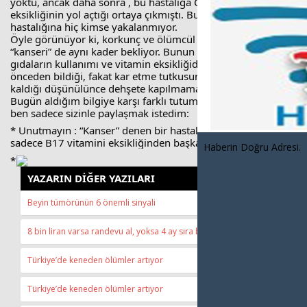
yoktu, ancak daha sonra , bu hastalığa C vitamini
eksikliğinin yol açtığı ortaya çıkmıştı. Bugün iskorbüt
hastalığına hiç kimse yakalanmıyor.
Öyle görünüyor ki, korkunç ve ölümcül bir hastalık olan
“kanseri” de aynı kader bekliyor. Bunun nedeni, işlenmiş
gıdaların kullanımı ve vitamin eksikliğidir. İnsanların bunu
önceden bildiği, fakat kar etme tutkusundan dolayı sessiz
kaldığı düşünülünce dehşete kapılmamak mümkün değil.
Bugün aldığım bilgiye karşı farklı tutum gösterilebilir, ancak
ben sadece sizinle paylaşmak istedim:
* Unutmayın : “Kanser” denen bir hastalık yoktur. Kanser,
sadece B17 vitamini eksikliğinden başka bir şey değildir.*
Haberin Doğru Adresi.
*
YAZARIN DİĞER YAZILARI
Beyin tümörünün 6 önemli sinyali
8 bin liran varsa randevu al, yoksa 4 ay sıra bekle!
Türkiye’de keneden ölümler artıyor
Türkiye’de keneden ölümler artıyor