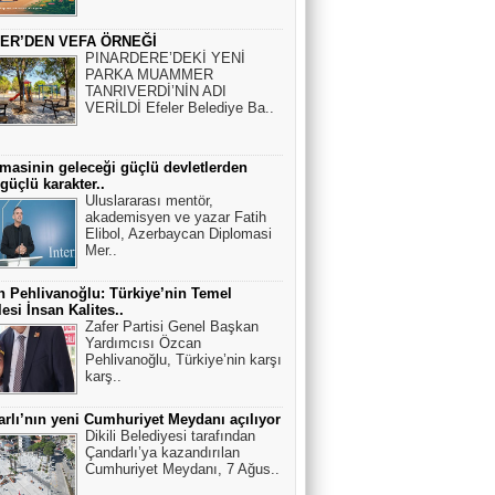
Rüyalarımız bize bizi anlatır.
ER’DEN VEFA ÖRNEĞİ
PINARDERE’DEKİ YENİ
PARKA MUAMMER
Ahmet Bozkurt
TANRIVERDİ’NİN ADI
VERİLDİ Efeler Belediye Ba..
Adalet ve Narinler
masinin geleceği güçlü devletlerden
güçlü karakter..
Fikret Beşoğul
Uluslararası mentör,
akademisyen ve yazar Fatih
Depreme hazırlık bir gecede yapılamaz.
Elibol, Azerbaycan Diplomasi
(2)
Mer..
 Pehlivanoğlu: Türkiye’nin Temel
Ahmet Kısa
esi İnsan Kalites..
Ufo gerçeği
Zafer Partisi Genel Başkan
Yardımcısı Özcan
Pehlivanoğlu, Türkiye’nin karşı
karş..
rlı’nın yeni Cumhuriyet Meydanı açılıyor
Dikili Belediyesi tarafından
Çandarlı’ya kazandırılan
Cumhuriyet Meydanı, 7 Ağus..