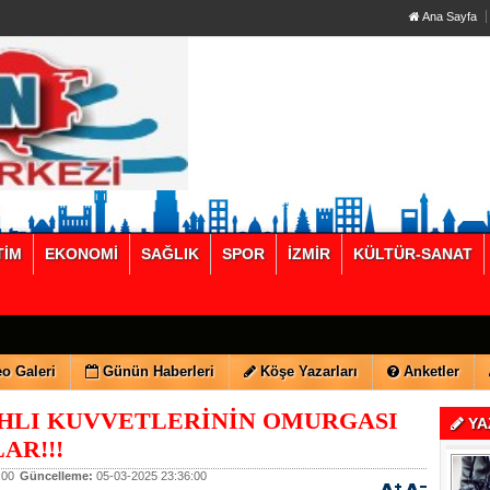
Ana Sayfa
TİM
EKONOMİ
SAĞLIK
SPOR
İZMİR
KÜLTÜR-SANAT
o Galeri
Günün Haberleri
Köşe Yazarları
Anketler
HLI KUVVETLERİNİN OMURGASI
YA
AR!!!
:00
Güncelleme:
05-03-2025 23:36:00