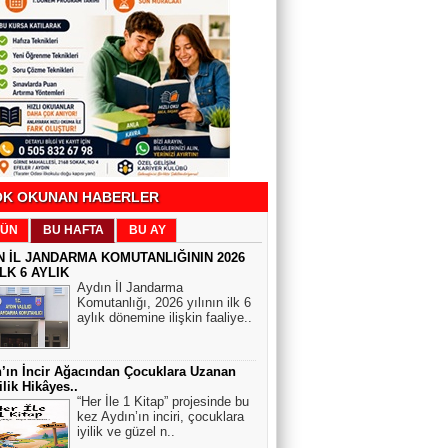
SAĞLIK'ÇA
Beyin tümörünün 6 önemli sinyali
Köşeli Yazılar
CHP’li belediyeler neden iktidarın
hedefinde?
K OKUNAN HABERLER
ÜN
BU HAFTA
BU AY
Hulusi Kazandere
ANLAYANLAR ANLIYOR. GEREKMEZ
N İL JANDARMA KOMUTANLIĞININ 2026
ARİFLERE TARİF
İLK 6 AYLIK
Aydın İl Jandarma
Komutanlığı, 2026 yılının ilk 6
aylık dönemine ilişkin faaliye..
Hamza Arpalı
Eurovision ve Filistin
’ın İncir Ağacından Çocuklara Uzanan
ilik Hikâyes..
“Her İle 1 Kitap” projesinde bu
kez Aydın’ın inciri, çocuklara
Feride UZUNHASANOĞLU
iyilik ve güzel n..