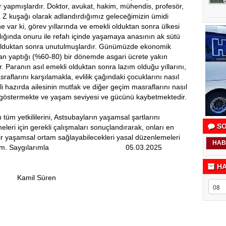
r yapmışlardır. Doktor, avukat, hakim, mühendis, profesör,
la Z kuşağı olarak adlandırdığımız geleceğimizin ümidi
e var ki, görev yıllarında ve emekli olduktan sonra ülkesi
şılığında onuru ile refah içinde yaşamaya anasının ak sütü
 olduktan sonra unutulmuşlardır. Günümüzde ekonomik
avan yaptığı (%60-80) bir dönemde asgari ücrete yakın
 Paranın asıl emekli olduktan sonra lazım olduğu yıllarını,
flarını karşılamakla, evlilik çağındaki çocuklarını nasıl
 hazırda ailesinin mutfak ve diğer geçim masraflarını nasıl
ba göstermekte ve yaşam seviyesi ve gücünü kaybetmektedir.
yetkililerini, Astsubayların yaşamsal şartlarını
SO
lmeleri için gerekli çalışmaları sonuçlandırarak, onları en
ir yaşamsal ortam sağlayabilecekleri yasal düzenlemeleri
HAB
et ediyorum. Saygılarımla 05.03.2025
HA
üren