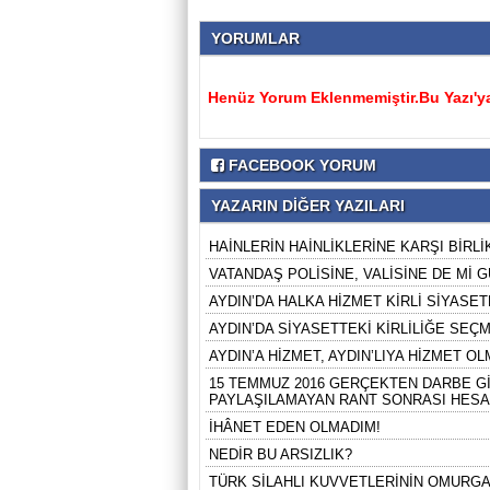
YORUMLAR
Henüz Yorum Eklenmemiştir.Bu Yazı'ya
FACEBOOK YORUM
YAZARIN DİĞER YAZILARI
HAİNLERİN HAİNLİKLERİNE KARŞI BİRLİK
VATANDAŞ POLİSİNE, VALİSİNE DE Mİ
AYDIN’DA HALKA HİZMET KİRLİ SİYASETE
AYDIN’DA SİYASETTEKİ KİRLİLİĞE SEÇME
AYDIN’A HİZMET, AYDIN’LIYA HİZMET OLM
15 TEMMUZ 2016 GERÇEKTEN DARBE Gİ
PAYLAŞILAMAYAN RANT SONRASI HESA
İHÂNET EDEN OLMADIM!
NEDİR BU ARSIZLIK?
TÜRK SİLAHLI KUVVETLERİNİN OMURGA