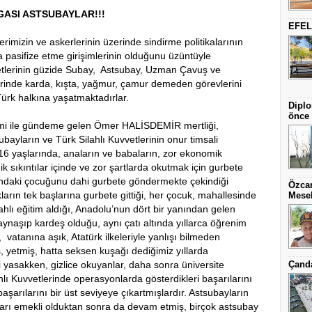
GASI ASTSUBAYLAR!!!
EFEL
zin ve askerlerinin üzerinde sindirme politikalarının
 pasifize etme girişimlerinin olduğunu üzüntüyle
etlerinin güzide Subay, Astsubay, Uzman Çavuş ve
erinde karda, kışta, yağmur, çamur demeden görevlerini
ürk halkına yaşatmaktadırlar.
Diplo
önce 
le gündeme gelen Ömer HALİSDEMİR mertliği,
ubayların ve Türk Silahlı Kuvvetlerinin onur timsali
16 yaşlarında, anaların ve babaların, zor ekonomik
 sıkıntılar içinde ve zor şartlarda okutmak için gurbete
şındaki çocuğunu dahi gurbete göndermekte çekindiği
Özcan
rın tek başlarına gurbete gittiği, her çocuk, mahallesinde
Mesel
ahlı eğitim aldığı, Anadolu’nun dört bir yanından gelen
aynaşıp kardeş olduğu, aynı çatı altında yıllarca öğrenim
vatanına aşık, Atatürk ilkeleriyle yanlışı bilmeden
ş, yetmiş, hatta seksen kuşağı dediğimiz yıllarda
 yasakken, gizlice okuyanlar, daha sonra üniversite
Çanda
hlı Kuvvetlerinde operasyonlarda gösterdikleri başarılarını
aşarılarını bir üst seviyeye çıkartmışlardır. Astsubayların
ıları emekli olduktan sonra da devam etmiş, birçok astsubay