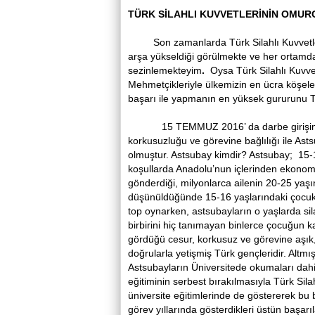
TÜRK SİLAHLI KUVVETLERİNİN OMUR
Son zamanlarda Türk Silahlı Kuvvetlerimi
arşa yükseldiği görülmekte ve her ortamda
sezinlemekteyim
.
Oysa Türk Silahlı Kuvv
Mehmetçikleriyle ülkemizin en ücra köşel
başarı ile yapmanın en yüksek gururunu T
15 TEMMUZ 2016’ da darbe girişimi i
korkusuzluğu ve görevine bağlılığı ile Asts
olmuştur. Astsubay kimdir? Astsubay; 15-
koşullarda Anadolu’nun içlerinden ekonomik
gönderdiği, milyonlarca ailenin 20-25 ya
düşünüldüğünde 15-16 yaşlarındaki çocukla
top oynarken, astsubayların o yaşlarda sil
birbirini hiç tanımayan binlerce çocuğun k
gördüğü cesur, korkusuz ve görevine aşık, 
doğrularla yetişmiş Türk gençleridir. Altmı
Astsubayların Üniversitede okumaları dahi
eğitiminin serbest bırakılmasıyla Türk Sila
üniversite eğitimlerinde de göstererek bu b
görev yıllarında gösterdikleri üstün başar