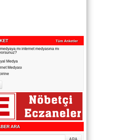
KET
Tüm Anketler
 medyaya mı internet medyasına mı
yorsunuz?
yal Medya
ernet Medyası
birine
BER ARA