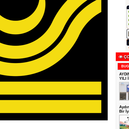
ÇO
BUG
AYDI
YILI 
Aydın
Bir İy