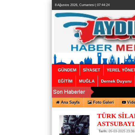
escort
8 Ağustos 2026, Cumartesi | 07:44:25
beylikdüzü
beylikdüzü
escort
bayan
beylikdüzü
escort
beylikdüzü
escort
beylikdüzü
escort
beylikdüzü
escort
beylikdüzü
escort
beylikdüzü
escort
GÜNDEM
SİYASET
YEREL YÖNE
EĞİTİM
MUĞLA
Dernek Duyuru
Ana Sayfa
Foto Galeri
Vide
TÜRK SİLA
ASTSUBAYL
Tarih:
05-03-2025 23:36