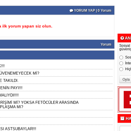
YORUM YAP | 0 Yorum
 ilk yorum yapan siz olun.
AN
Yorum
Sosyal
güveni
Sos
İnt
!!!
Hiç
 GÜVENEMEYECEK Mİ?
 TAKILDI.
NİN PAYI!!!
ALIYDI!!!!
RİŞİMİ Mİ? YOKSA FETÖCÜLER ARASINDA
PLAŞMA MI?
HA
SI ASTSUBAYLAR!!!