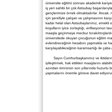
üniversite eğitimi sonrası akademik kariye
iş yeri sahibi bir çok Astsubay başarılarıy
gençlerimize örnek olmaktadırlar. Ancak; n
için şerefiyle çalışan ve çalışmasının kar
kadar helal olan Astsubaylarımız, emekli
koşulların iyice zorlaştığı, enflasyonun t
maaşla geçinmeye mecbur bırakılmışlardır.
üniversitede okuyan çocuğunun eğitim masra
evlendireceğinin hesabını yapmakla ve hali
karşılayabileceğinin karamsarlığı ile ça
Sayın Cumhurbaşkanımız ve iktidarın tüm 
iyileştirmek, hak ettikleri maaşlarını alabi
azından ömrünün son yıllarında huzurlu b
yapmalarını önemle göreve dav
Kamil S