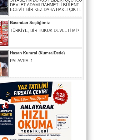
Basından Seçtiğimiz
TÜRKİYE, BİR HUKUK DEVLETİ Mİ?
Hasan Kumral (KumralDede)
PALAVRA -1
Arzu Özer
İnsanlar garip,
Selin Esen Güneş
Bandırma" vapuru normal rotasında
gitseydi, batırılacaktı
Yeşil Köşe
Türkiye dünyanın atık deposu haline
geldi!