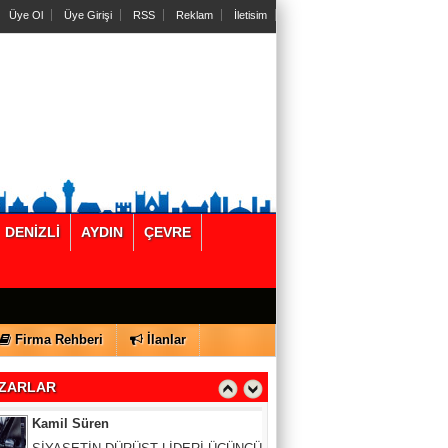
Üye Ol
Üye Girişi
RSS
Reklam
İletisim
Dr. Mehmet Aytekin
Aldatma nedenleri: Bir kere aldatan bir
daha yapar mı?
Veli Tiryaki
Çocuklarda Enerji İçeceği Kullanım
Sıklığına Acil Önlem Alınmalı
DENİZLİ
AYDIN
ÇEVRE
Sizin Köşeniz
Kentsel Dönüşümde Arsa Payı Krizini
Önlemenin Yolu Doğru Değerlemeden
Geçiyor
Firma Rehberi
İlanlar
Kamil Süren
SİYASETİN DÜRÜST LİDERİ ÜÇÜNCÜ
ZARLAR
DEVLET ADAMI RAHMETLİ BÜLENT
ECEVİT BİR KEZ DAHA HAKLI ÇIKTI.