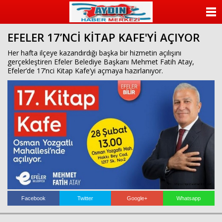
escort
beylikdüzü
ANASAYFA
beylikdüzü
escort
EFELER 17’NCİ KİTAP KAFE'Yİ AÇIYOR
KATEGORİLER
bayan
beylikdüzü
Her hafta ilçeye kazandırdığı başka bir hizmetin açılışını
escort
gerçekleştiren Efeler Belediye Başkanı Mehmet Fatih Atay,
YAZARLAR
beylikdüzü
Efeler’de 17’nci Kitap Kafe’yi açmaya hazırlanıyor.
escort
beylikdüzü
ANKETLER
escort
beylikdüzü
FOTO GALERİ
escort
beylikdüzü
escort
VİDEO GALERİ
beylikdüzü
escort
KÜNYE
İLETİŞİM
Facebook
Twitter
Google+
Whatsapp