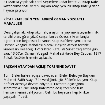
31 Mart’ta yapılacak Yerel Seçimlere kadar kente 20 Kitap Kafe
kazandırma sözü veren Başkan Atay, yeni bir Kitap Kafe'yi daha
hayata geçiriyor.
KİTAP KAFELERİN YENİ ADRESİ OSMAN YOZGATLI
MAHALLESİ
Ders çalışmak, kitap okumak, araştırma yapmak isteyenlerin ilk
tercihi olan, güler yüzlü çalışanları ve ücretsiz ikramlarıyla
öğrencilerin beğenisini kazanan Kitap Kafelerin yeni adresi
Osman Yozgatlı Mahallesi olacak. Başkan Atay’ın törenle
kurdelesini keseceği 17’nci Kitap Kafe, 28 Şubat Çarşamba günü
Haberin Doğru Adresi.
saat 13.00’te, Osman Yozgatlı Mahallesi Hakkı Bey Caddesi 1217
Sokak No:2’de hizmete açılacak.
BAŞKAN ATAY’DAN AÇILIŞ TÖRENİNE DAVET
Tüm Efeler halkını açılışa davet eden Efeler Belediye Başkanı
Mehmet Fatih Atay, “Söz verdiğimiz gibi Efeler’imize yeni Kitap
Kafeler açmaya devam ediyoruz. Hizmete açacağımız
ilçemizdeki 17’ncı Kitap Kafe’mizin açılış törenine tüm
hemşehrilerimi bekliyorum. Gelin bu heyecanı hep birlikte
yaşayalım” dedi.